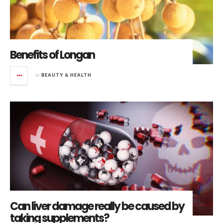
Benefits of Longan
in
BEAUTY & HEALTH
Can liver damage really be caused by
taking supplements?