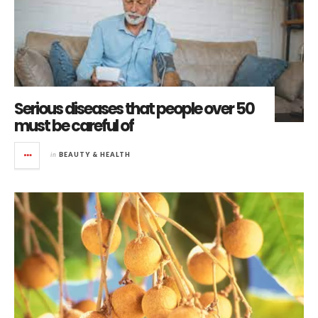
Serious diseases that people over 50
must be careful of
in
BEAUTY & HEALTH