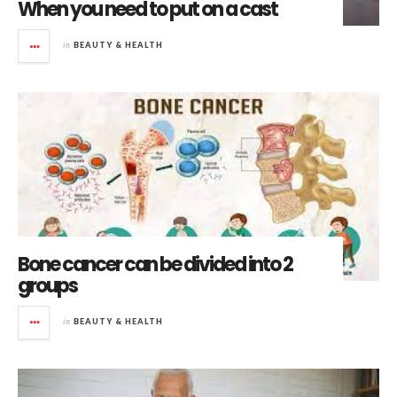
When you need to put on a cast
in
BEAUTY & HEALTH
Bone cancer can be divided into 2
groups
in
BEAUTY & HEALTH