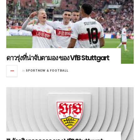
ดาวรุ่งที่น่าจับตามอง ของ VfB Stuttgart
in
SPORTNEW & FOOTBALL