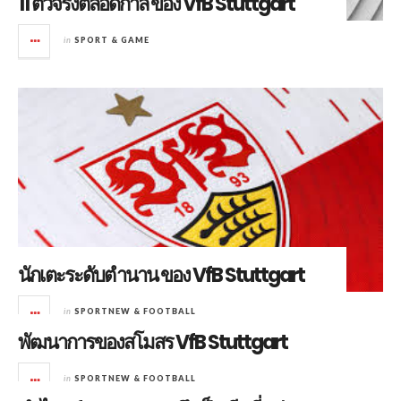
11 ตัวจริงตลอดกาล ของ VfB Stuttgart
in
SPORT & GAME
นักเตะระดับตำนาน ของ VfB Stuttgart
in
SPORTNEW & FOOTBALL
พัฒนาการของสโมสร VfB Stuttgart
in
SPORTNEW & FOOTBALL