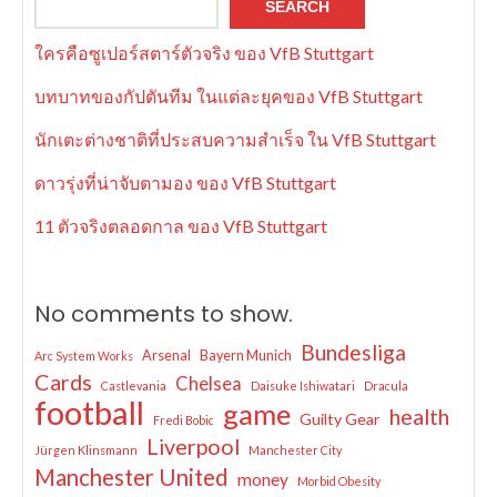
SEARCH
ใครคือซูเปอร์สตาร์ตัวจริง ของ VfB Stuttgart
บทบาทของกัปตันทีม ในแต่ละยุคของ VfB Stuttgart
นักเตะต่างชาติที่ประสบความสำเร็จ ใน VfB Stuttgart
ดาวรุ่งที่น่าจับตามอง ของ VfB Stuttgart
11 ตัวจริงตลอดกาล ของ VfB Stuttgart
No comments to show.
Bundesliga
Arsenal
Bayern Munich
Arc System Works
Cards
Chelsea
Castlevania
Daisuke Ishiwatari
Dracula
football
game
health
Guilty Gear
Fredi Bobic
Liverpool
Jürgen Klinsmann
Manchester City
Manchester United
money
Morbid Obesity