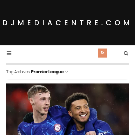
DJMEDIACENTRE.COM
Tag Archives:
Premier League