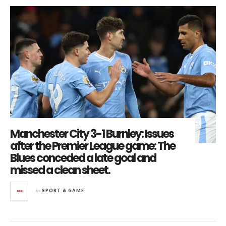
Manchester City 3-1 Burnley: Issues
after the Premier League game: The
Blues conceded a late goal and
missed a clean sheet.
in
SPORT & GAME