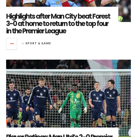
Highlights after Man City beat Forest
3-0 at home to return to the top four
in the Premier League
in
SPORT & GAME