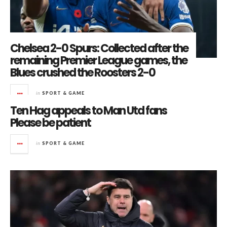
Chelsea 2-0 Spurs: Collected after the
remaining Premier League games, the
Blues crushed the Roosters 2-0
in
SPORT & GAME
Ten Hag appeals to Man Utd fans
Please be patient
in
SPORT & GAME