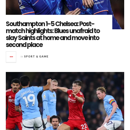
Southampton 1-5 Chelsea: Post-
match highlights: Blues unafraid to
slay Saints at home and move into
second place
in
SPORT & GAME