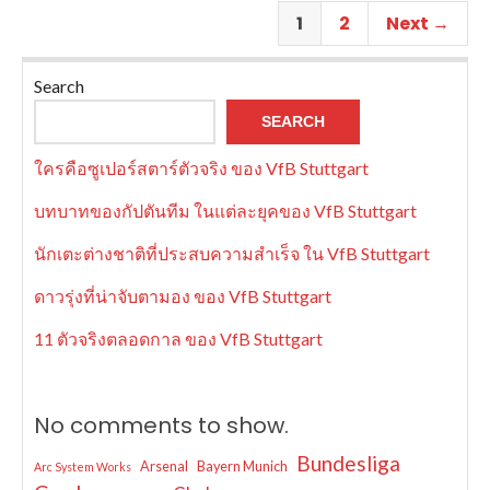
1
2
Next →
Search
SEARCH
ใครคือซูเปอร์สตาร์ตัวจริง ของ VfB Stuttgart
บทบาทของกัปตันทีม ในแต่ละยุคของ VfB Stuttgart
นักเตะต่างชาติที่ประสบความสำเร็จ ใน VfB Stuttgart
ดาวรุ่งที่น่าจับตามอง ของ VfB Stuttgart
11 ตัวจริงตลอดกาล ของ VfB Stuttgart
No comments to show.
Bundesliga
Arsenal
Bayern Munich
Arc System Works