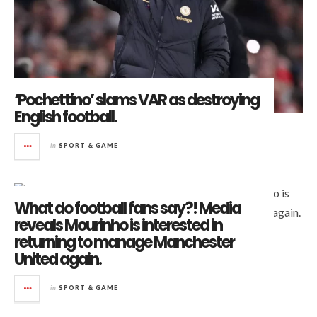
‘Pochettino’ slams VAR as destroying
English football.
in
SPORT & GAME
What do football fans say?! Media
reveals Mourinho is interested in
returning to manage Manchester
United again.
in
SPORT & GAME