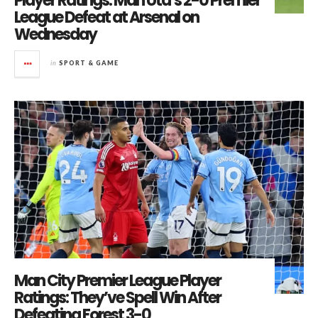
Player Ratings: Man Utd’s 2-0 Premier
League Defeat at Arsenal on
Wednesday
in
SPORT & GAME
Man City Premier League Player
Ratings: They’ve Spell Win After
Defeating Forest 3-0