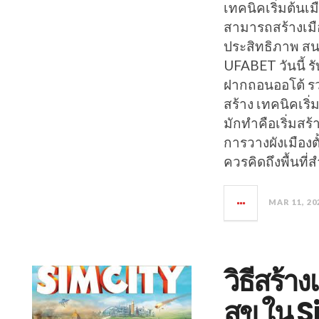
เทคนิคเริ่มต้นเม
สามารถสร้างเมือ
ประสิทธิภาพ สนใ
UFABET วันนี้ 
ฝากถอนออโต้ รว
สร้าง เทคนิคเริ่
มักทำคือเริ่มสร
การวางผังเมืองต
ควรคิดถึงพื้นที่
MAR 11, 20
วิธีสร้า
สุข ใน 