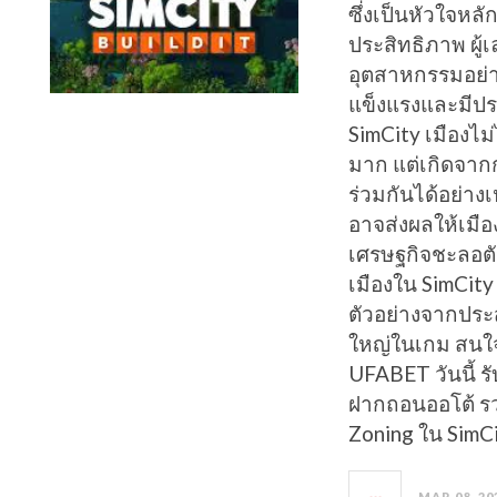
ซึ่งเป็นหัวใจหล
ประสิทธิภาพ ผู้เ
อุตสาหกรรมอย่าง
แข็งแรงและมีประ
SimCity เมืองไม
มาก แต่เกิดจากก
ร่วมกันได้อย่า
อาจส่งผลให้เมือ
เศรษฐกิจชะลอต
เมืองใน SimCity 
ตัวอย่างจากประส
ใหญ่ในเกม สนใจเ
UFABET วันนี้ 
ฝากถอนออโต้ ร
Zoning ใน SimCi
MAR 08, 20