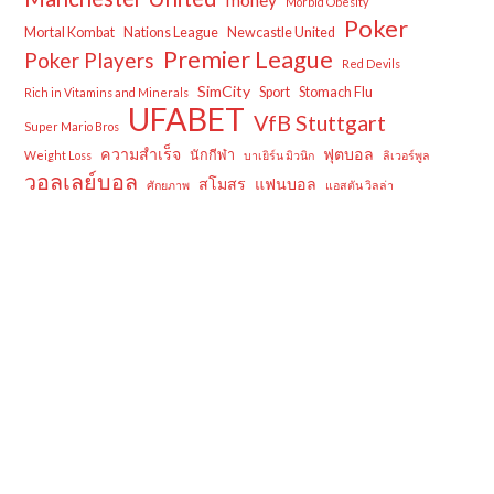
money
Morbid Obesity
Poker
Mortal Kombat
Nations League
Newcastle United
Premier League
Poker Players
Red Devils
SimCity
Sport
Stomach Flu
Rich in Vitamins and Minerals
UFABET
VfB Stuttgart
Super Mario Bros
ความสำเร็จ
ฟุตบอล
นักกีฬา
Weight Loss
บาเยิร์น มิวนิก
ลิเวอร์พูล
วอลเลย์บอล
สโมสร
แฟนบอล
ศักยภาพ
แอสตัน วิลล่า