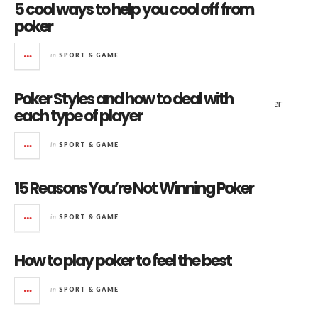
5 cool ways to help you cool off from
poker
in
SPORT & GAME
Poker Styles and how to deal with
each type of player
in
SPORT & GAME
15 Reasons You’re Not Winning Poker
in
SPORT & GAME
How to play poker to feel the best
in
SPORT & GAME