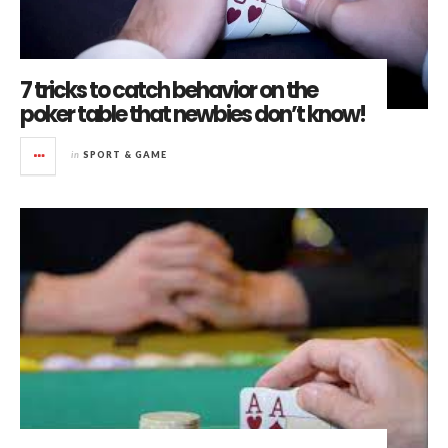
7 tricks to catch behavior on the
poker table that newbies don’t know!
in
SPORT & GAME