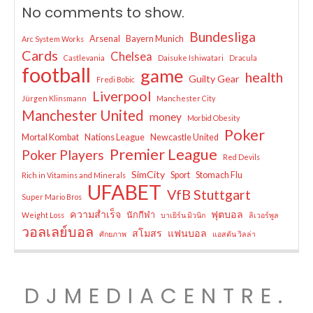
No comments to show.
Bundesliga
Arsenal
Bayern Munich
Arc System Works
Cards
Chelsea
Castlevania
Daisuke Ishiwatari
Dracula
football
game
health
Guilty Gear
Fredi Bobic
Liverpool
Jürgen Klinsmann
Manchester City
Manchester United
money
Morbid Obesity
Poker
Mortal Kombat
Nations League
Newcastle United
Premier League
Poker Players
Red Devils
SimCity
Sport
Stomach Flu
Rich in Vitamins and Minerals
UFABET
VfB Stuttgart
Super Mario Bros
ความสำเร็จ
ฟุตบอล
นักกีฬา
Weight Loss
บาเยิร์น มิวนิก
ลิเวอร์พูล
วอลเลย์บอล
สโมสร
แฟนบอล
ศักยภาพ
แอสตัน วิลล่า
DJMEDIACENTRE.