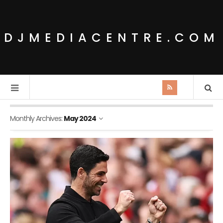
DJMEDIACENTRE.COM
Monthly Archives:
May 2024