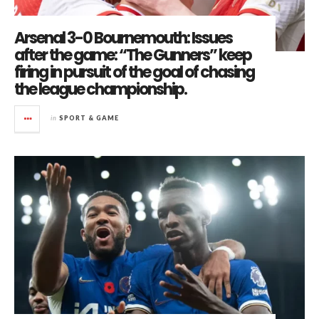
Arsenal 3-0 Bournemouth: Issues
after the game: “The Gunners” keep
firing in pursuit of the goal of chasing
the league championship.
in
SPORT & GAME