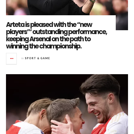
Arteta is pleased with the “new
players”‘ outstanding performance,
keeping Arsenal on the path to
winning the championship.
in
SPORT & GAME