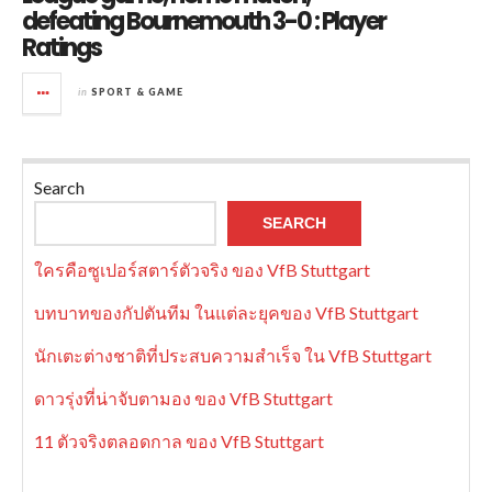
defeating Bournemouth 3-0 : Player
Ratings
in
SPORT & GAME
Search
SEARCH
ใครคือซูเปอร์สตาร์ตัวจริง ของ VfB Stuttgart
บทบาทของกัปตันทีม ในแต่ละยุคของ VfB Stuttgart
นักเตะต่างชาติที่ประสบความสำเร็จ ใน VfB Stuttgart
ดาวรุ่งที่น่าจับตามอง ของ VfB Stuttgart
11 ตัวจริงตลอดกาล ของ VfB Stuttgart