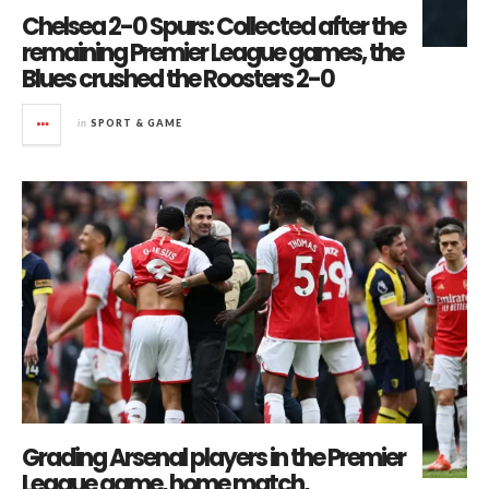
Chelsea 2-0 Spurs: Collected after the
remaining Premier League games, the
Blues crushed the Roosters 2-0
in
SPORT & GAME
Grading Arsenal players in the Premier
League game, home match,