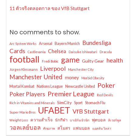
11 ตัวจริงตลอดกาล ของ VfB Stuttgart
No comments to show.
Bundesliga
Arsenal
Bayern Munich
Arc System Works
Cards
Chelsea
Castlevania
Daisuke Ishiwatari
Dracula
football
game
health
Guilty Gear
Fredi Bobic
Liverpool
Jürgen Klinsmann
Manchester City
Manchester United
money
Morbid Obesity
Poker
Mortal Kombat
Nations League
Newcastle United
Premier League
Poker Players
Red Devils
SimCity
Sport
Stomach Flu
Rich in Vitamins and Minerals
UFABET
VfB Stuttgart
Super Mario Bros
ความสำเร็จ
ฟุตบอล
นักกีฬา
Weight Loss
บาเยิร์น มิวนิก
ลิเวอร์พูล
วอลเลย์บอล
สโมสร
แฟนบอล
ศักยภาพ
แอสตัน วิลล่า