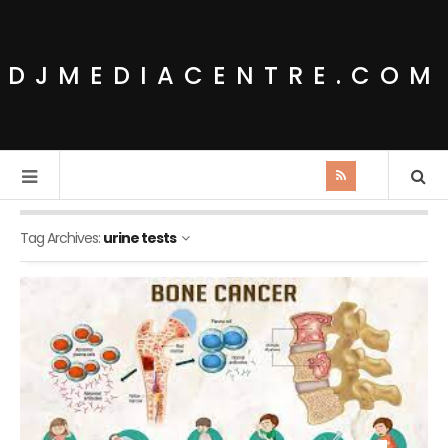
DJMEDIACENTRE.COM
Tag Archives:
urine tests