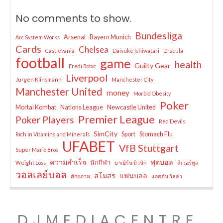
No comments to show.
Bundesliga
Arsenal
Bayern Munich
Arc System Works
Cards
Chelsea
Castlevania
Daisuke Ishiwatari
Dracula
football
game
health
Guilty Gear
Fredi Bobic
Liverpool
Jürgen Klinsmann
Manchester City
Manchester United
money
Morbid Obesity
Poker
Mortal Kombat
Nations League
Newcastle United
Premier League
Poker Players
Red Devils
SimCity
Sport
Stomach Flu
Rich in Vitamins and Minerals
UFABET
VfB Stuttgart
Super Mario Bros
ความสำเร็จ
ฟุตบอล
นักกีฬา
Weight Loss
บาเยิร์น มิวนิก
ลิเวอร์พูล
วอลเลย์บอล
สโมสร
แฟนบอล
ศักยภาพ
แอสตัน วิลล่า
DJMEDIACENTRE.