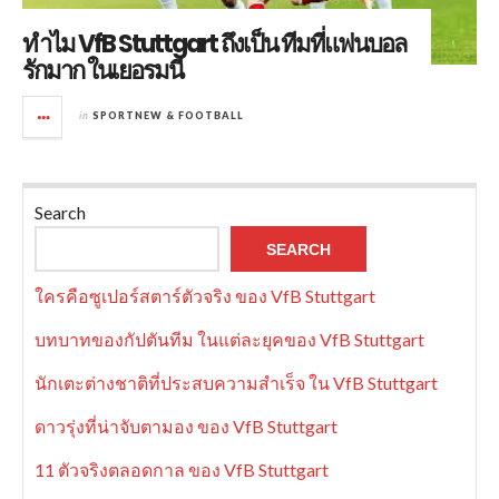
ทำไม VfB Stuttgart ถึงเป็น ทีมที่แฟนบอล
รักมาก ในเยอรมนี
in
SPORTNEW & FOOTBALL
Search
SEARCH
ใครคือซูเปอร์สตาร์ตัวจริง ของ VfB Stuttgart
บทบาทของกัปตันทีม ในแต่ละยุคของ VfB Stuttgart
นักเตะต่างชาติที่ประสบความสำเร็จ ใน VfB Stuttgart
ดาวรุ่งที่น่าจับตามอง ของ VfB Stuttgart
11 ตัวจริงตลอดกาล ของ VfB Stuttgart