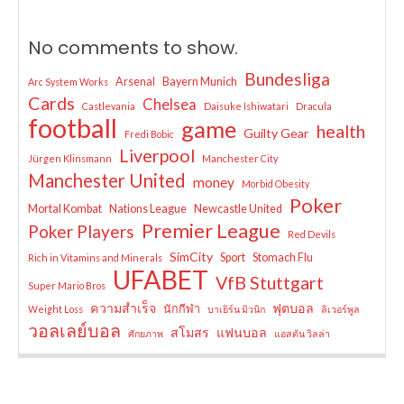
No comments to show.
Bundesliga
Arsenal
Bayern Munich
Arc System Works
Cards
Chelsea
Castlevania
Daisuke Ishiwatari
Dracula
football
game
health
Guilty Gear
Fredi Bobic
Liverpool
Jürgen Klinsmann
Manchester City
Manchester United
money
Morbid Obesity
Poker
Mortal Kombat
Nations League
Newcastle United
Premier League
Poker Players
Red Devils
SimCity
Sport
Stomach Flu
Rich in Vitamins and Minerals
UFABET
VfB Stuttgart
Super Mario Bros
ความสำเร็จ
ฟุตบอล
นักกีฬา
Weight Loss
บาเยิร์น มิวนิก
ลิเวอร์พูล
วอลเลย์บอล
สโมสร
แฟนบอล
ศักยภาพ
แอสตัน วิลล่า