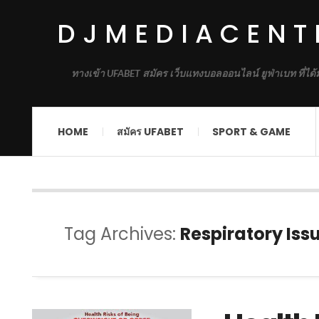
DJMEDIACENT
ทางเข้า UFABET สมัคร เว็บแทงบอลออนไลน์ ยูฟ่าเบท ที่ได
HOME
สมัคร UFABET
SPORT & GAME
Tag Archives:
Respiratory Iss