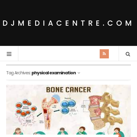
DJMEDIACENTRE.COM
Tag Archives:
physical examination