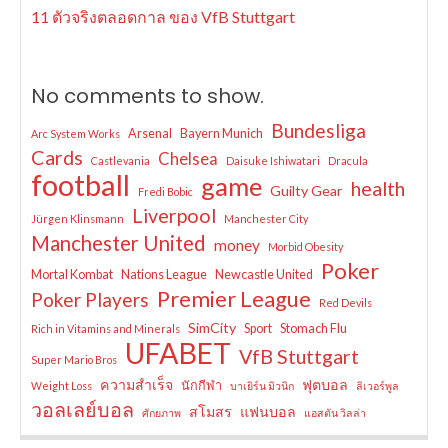
11 ตัวจริงตลอดกาล ของ VfB Stuttgart
No comments to show.
Bundesliga
Arsenal
Bayern Munich
Arc System Works
Cards
Chelsea
Castlevania
Daisuke Ishiwatari
Dracula
football
game
health
Guilty Gear
Fredi Bobic
Liverpool
Jürgen Klinsmann
Manchester City
Manchester United
money
Morbid Obesity
Poker
Mortal Kombat
Nations League
Newcastle United
Premier League
Poker Players
Red Devils
SimCity
Sport
Stomach Flu
Rich in Vitamins and Minerals
UFABET
VfB Stuttgart
Super Mario Bros
ความสำเร็จ
ฟุตบอล
นักกีฬา
Weight Loss
บาเยิร์น มิวนิก
ลิเวอร์พูล
วอลเลย์บอล
สโมสร
แฟนบอล
ศักยภาพ
แอสตัน วิลล่า