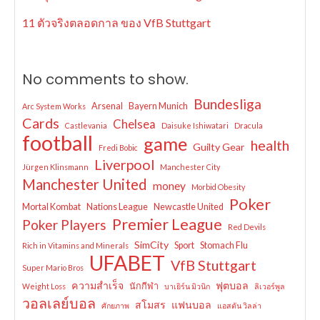
11 ตัวจริงตลอดกาล ของ VfB Stuttgart
No comments to show.
Bundesliga
Arsenal
Bayern Munich
Arc System Works
Cards
Chelsea
Castlevania
Daisuke Ishiwatari
Dracula
football
game
health
Guilty Gear
Fredi Bobic
Liverpool
Jürgen Klinsmann
Manchester City
Manchester United
money
Morbid Obesity
Poker
Mortal Kombat
Nations League
Newcastle United
Premier League
Poker Players
Red Devils
SimCity
Sport
Stomach Flu
Rich in Vitamins and Minerals
UFABET
VfB Stuttgart
Super Mario Bros
ความสำเร็จ
ฟุตบอล
นักกีฬา
Weight Loss
บาเยิร์น มิวนิก
ลิเวอร์พูล
วอลเลย์บอล
สโมสร
แฟนบอล
ศักยภาพ
แอสตัน วิลล่า