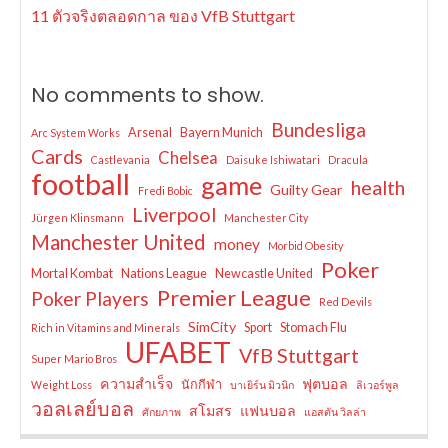
11 ตัวจริงตลอดกาล ของ VfB Stuttgart
No comments to show.
Bundesliga
Arsenal
Bayern Munich
Arc System Works
Cards
Chelsea
Castlevania
Daisuke Ishiwatari
Dracula
football
game
health
Guilty Gear
Fredi Bobic
Liverpool
Jürgen Klinsmann
Manchester City
Manchester United
money
Morbid Obesity
Poker
Mortal Kombat
Nations League
Newcastle United
Premier League
Poker Players
Red Devils
SimCity
Sport
Stomach Flu
Rich in Vitamins and Minerals
UFABET
VfB Stuttgart
Super Mario Bros
ความสำเร็จ
ฟุตบอล
นักกีฬา
Weight Loss
บาเยิร์น มิวนิก
ลิเวอร์พูล
วอลเลย์บอล
สโมสร
แฟนบอล
ศักยภาพ
แอสตัน วิลล่า