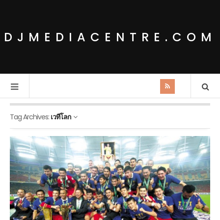
DJMEDIACENTRE.COM
Tag Archives:
เวทีโลก