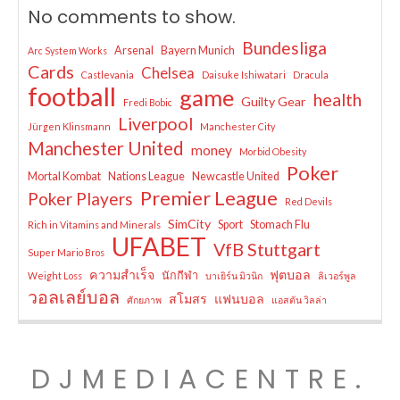
No comments to show.
Bundesliga
Arsenal
Bayern Munich
Arc System Works
Cards
Chelsea
Castlevania
Daisuke Ishiwatari
Dracula
football
game
health
Guilty Gear
Fredi Bobic
Liverpool
Jürgen Klinsmann
Manchester City
Manchester United
money
Morbid Obesity
Poker
Mortal Kombat
Nations League
Newcastle United
Premier League
Poker Players
Red Devils
SimCity
Sport
Stomach Flu
Rich in Vitamins and Minerals
UFABET
VfB Stuttgart
Super Mario Bros
ความสำเร็จ
ฟุตบอล
นักกีฬา
Weight Loss
บาเยิร์น มิวนิก
ลิเวอร์พูล
วอลเลย์บอล
สโมสร
แฟนบอล
ศักยภาพ
แอสตัน วิลล่า
DJMEDIACENTRE.