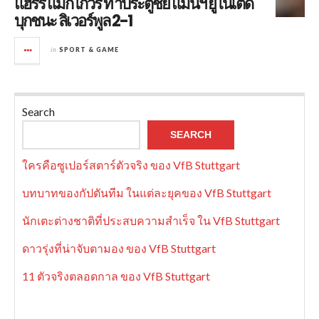
แฮร์รี่ แม็กไกวร์ ทำประตูชัย แมนฯ ยูไนเต็ด
บุกชนะ ลิเวอร์พูล 2-1
in
SPORT & GAME
Search
SEARCH
ใครคือซูเปอร์สตาร์ตัวจริง ของ VfB Stuttgart
บทบาทของกัปตันทีม ในแต่ละยุคของ VfB Stuttgart
นักเตะต่างชาติที่ประสบความสำเร็จ ใน VfB Stuttgart
ดาวรุ่งที่น่าจับตามอง ของ VfB Stuttgart
11 ตัวจริงตลอดกาล ของ VfB Stuttgart