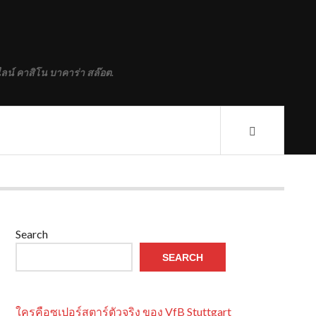
ลน์ คาสิโน บาคาร่า สล๊อต.
Search
SEARCH
ใครคือซูเปอร์สตาร์ตัวจริง ของ VfB Stuttgart