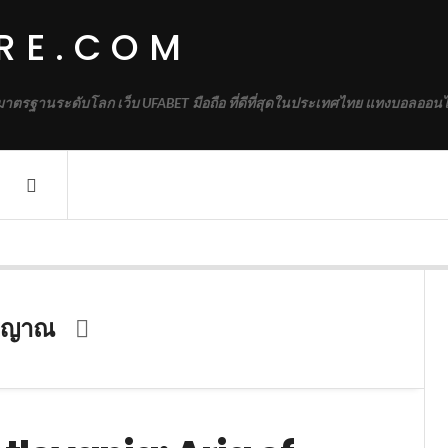
RE.COM
้มาตรฐานระดับโลก เว็บ UFABET มือถือ ที่ดีที่สุดในประเทศไทย แทงบอลออนไ
ิญญาณ