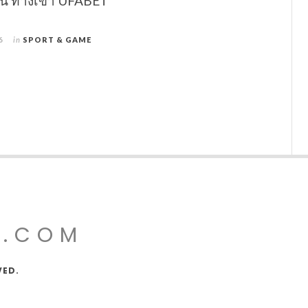
่าน ทางเข้า UFABET
6
in
SPORT & GAME
E.COM
VED.