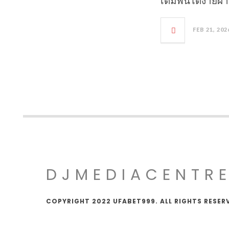
เดิมพันได้ง่ายผ
FEB 21, 202
DJMEDIACENTR
COPYRIGHT 2022 UFABET999. ALL RIGHTS RESER