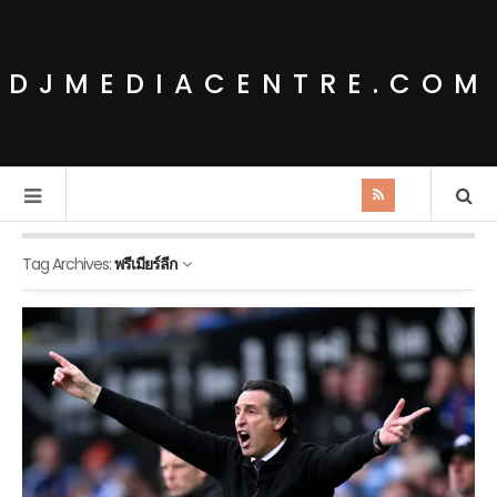
DJMEDIACENTRE.COM
Tag Archives:
พรีเมียร์ลีก