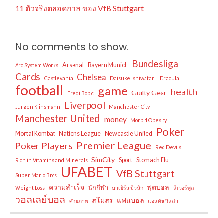
11 ตัวจริงตลอดกาล ของ VfB Stuttgart
No comments to show.
Bundesliga
Arsenal
Bayern Munich
Arc System Works
Cards
Chelsea
Castlevania
Daisuke Ishiwatari
Dracula
football
game
health
Guilty Gear
Fredi Bobic
Liverpool
Jürgen Klinsmann
Manchester City
Manchester United
money
Morbid Obesity
Poker
Mortal Kombat
Nations League
Newcastle United
Premier League
Poker Players
Red Devils
SimCity
Sport
Stomach Flu
Rich in Vitamins and Minerals
UFABET
VfB Stuttgart
Super Mario Bros
ความสำเร็จ
ฟุตบอล
นักกีฬา
Weight Loss
บาเยิร์น มิวนิก
ลิเวอร์พูล
วอลเลย์บอล
สโมสร
แฟนบอล
ศักยภาพ
แอสตัน วิลล่า