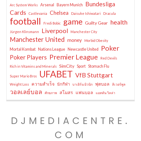
Bundesliga
Arsenal
Bayern Munich
Arc System Works
Cards
Chelsea
Castlevania
Daisuke Ishiwatari
Dracula
football
game
health
Guilty Gear
Fredi Bobic
Liverpool
Jürgen Klinsmann
Manchester City
Manchester United
money
Morbid Obesity
Poker
Mortal Kombat
Nations League
Newcastle United
Premier League
Poker Players
Red Devils
SimCity
Sport
Stomach Flu
Rich in Vitamins and Minerals
UFABET
VfB Stuttgart
Super Mario Bros
ความสำเร็จ
ฟุตบอล
นักกีฬา
Weight Loss
บาเยิร์น มิวนิก
ลิเวอร์พูล
วอลเลย์บอล
สโมสร
แฟนบอล
ศักยภาพ
แอสตัน วิลล่า
DJMEDIACENTRE.
COM