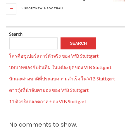
in
SPORTNEW & FOOTBALL
Search
SEARCH
ใครคือซูเปอร์สตาร์ตัวจริง ของ VfB Stuttgart
บทบาทของกัปตันทีม ในแต่ละยุคของ VfB Stuttgart
นักเตะต่างชาติที่ประสบความสำเร็จ ใน VfB Stuttgart
ดาวรุ่งที่น่าจับตามอง ของ VfB Stuttgart
11 ตัวจริงตลอดกาล ของ VfB Stuttgart
No comments to show.