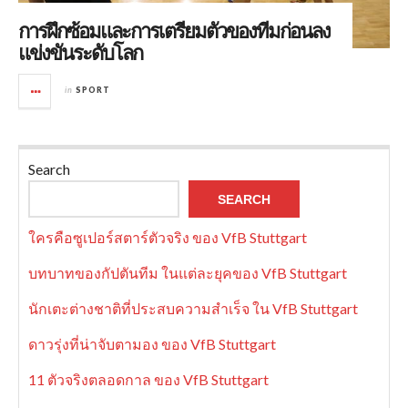
การฝึกซ้อมและการเตรียมตัวของทีมก่อนลง
แข่งขันระดับโลก
in
SPORT
Search
SEARCH
ใครคือซูเปอร์สตาร์ตัวจริง ของ VfB Stuttgart
บทบาทของกัปตันทีม ในแต่ละยุคของ VfB Stuttgart
นักเตะต่างชาติที่ประสบความสำเร็จ ใน VfB Stuttgart
ดาวรุ่งที่น่าจับตามอง ของ VfB Stuttgart
11 ตัวจริงตลอดกาล ของ VfB Stuttgart