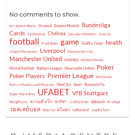
No comments to show.
Bundesliga
Arsenal
Bayern Munich
Arc System Works
Cards
Chelsea
Castlevania
Daisuke Ishiwatari
Dracula
football
game
health
Guilty Gear
Fredi Bobic
Liverpool
Jürgen Klinsmann
Manchester City
Manchester United
money
Morbid Obesity
Poker
Mortal Kombat
Nations League
Newcastle United
Premier League
Poker Players
Red Devils
SimCity
Sport
Stomach Flu
Rich in Vitamins and Minerals
UFABET
VfB Stuttgart
Super Mario Bros
ความสำเร็จ
ฟุตบอล
นักกีฬา
Weight Loss
บาเยิร์น มิวนิก
ลิเวอร์พูล
วอลเลย์บอล
สโมสร
แฟนบอล
ศักยภาพ
แอสตัน วิลล่า