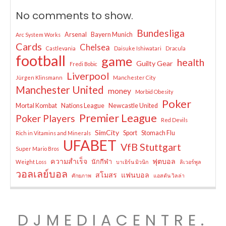
No comments to show.
Bundesliga
Arsenal
Bayern Munich
Arc System Works
Cards
Chelsea
Castlevania
Daisuke Ishiwatari
Dracula
football
game
health
Guilty Gear
Fredi Bobic
Liverpool
Jürgen Klinsmann
Manchester City
Manchester United
money
Morbid Obesity
Poker
Mortal Kombat
Nations League
Newcastle United
Premier League
Poker Players
Red Devils
SimCity
Sport
Stomach Flu
Rich in Vitamins and Minerals
UFABET
VfB Stuttgart
Super Mario Bros
ความสำเร็จ
ฟุตบอล
นักกีฬา
Weight Loss
บาเยิร์น มิวนิก
ลิเวอร์พูล
วอลเลย์บอล
สโมสร
แฟนบอล
ศักยภาพ
แอสตัน วิลล่า
DJMEDIACENTRE.