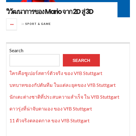
วิวัฒนาการของ Mario จาก 2D สู่ 3D
in
SPORT & GAME
Search
SEARCH
ใครคือซูเปอร์สตาร์ตัวจริง ของ VfB Stuttgart
บทบาทของกัปตันทีม ในแต่ละยุคของ VfB Stuttgart
นักเตะต่างชาติที่ประสบความสำเร็จ ใน VfB Stuttgart
ดาวรุ่งที่น่าจับตามอง ของ VfB Stuttgart
11 ตัวจริงตลอดกาล ของ VfB Stuttgart