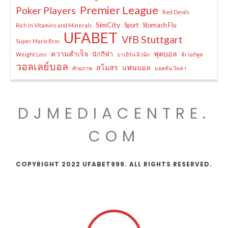
Premier League
Poker Players
Red Devils
SimCity
Sport
Stomach Flu
Rich in Vitamins and Minerals
UFABET
VfB Stuttgart
Super Mario Bros
ความสำเร็จ
ฟุตบอล
นักกีฬา
Weight Loss
บาเยิร์น มิวนิก
ลิเวอร์พูล
วอลเลย์บอล
สโมสร
แฟนบอล
ศักยภาพ
แอสตัน วิลล่า
DJMEDIACENTRE.
COM
COPYRIGHT 2022 UFABET999. ALL RIGHTS RESERVED.