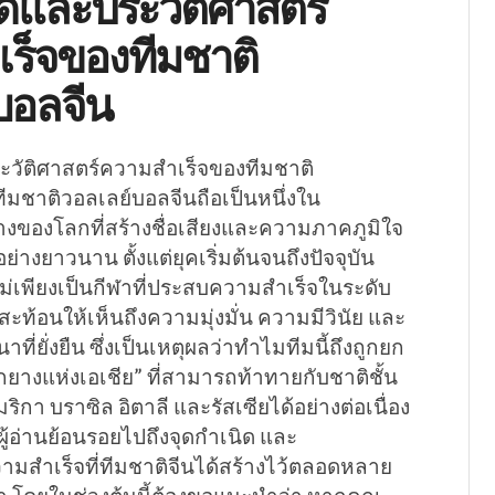
ิดและประวัติศาสตร์
ร็จของทีมชาติ
บอลจีน
ะวัติศาสตร์ความสำเร็จของทีมชาติ
ีมชาติวอลเลย์บอลจีนถือเป็นหนึ่งใน
ของโลกที่สร้างชื่อเสียงและความภาคภูมิใจ
่างยาวนาน ตั้งแต่ยุคเริ่มต้นจนถึงปัจจุบัน
ม่เพียงเป็นกีฬาที่ประสบความสำเร็จในระดับ
สะท้อนให้เห็นถึงความมุ่งมั่น ความมีวินัย และ
ี่ยั่งยืน ซึ่งเป็นเหตุผลว่าทำไมทีมนี้ถึงถูกยก
ูกยางแห่งเอเชีย” ที่สามารถท้าทายกับชาติชั้น
ิกา บราซิล อิตาลี และรัสเซียได้อย่างต่อเนื่อง
ู้อ่านย้อนรอยไปถึงจุดกำเนิด และ
ามสำเร็จที่ทีมชาติจีนได้สร้างไว้ตลอดหลาย