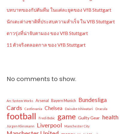
บทบาทของกัปตันทีม ในแต่ละยุคของ VfB Stuttgart
นักเตะต่างชาติที่ประสบความสำเร็จ ใน VfB Stuttgart
ดาวรุ่งที่น่าจับตามอง ของ VfB Stuttgart
11 ตัวจริงตลอดกาล ของ VfB Stuttgart
No comments to show.
Bundesliga
Arsenal
Bayern Munich
Arc System Works
Cards
Chelsea
Castlevania
Daisuke Ishiwatari
Dracula
football
game
health
Guilty Gear
Fredi Bobic
Liverpool
Jürgen Klinsmann
Manchester City
Manchester United