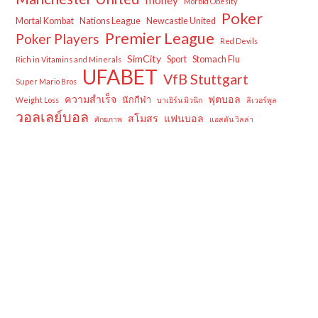
money
Morbid Obesity
Poker
Mortal Kombat
Nations League
Newcastle United
Premier League
Poker Players
Red Devils
SimCity
Sport
Stomach Flu
Rich in Vitamins and Minerals
UFABET
VfB Stuttgart
Super Mario Bros
ความสำเร็จ
ฟุตบอล
นักกีฬา
Weight Loss
บาเยิร์น มิวนิก
ลิเวอร์พูล
วอลเลย์บอล
สโมสร
แฟนบอล
ศักยภาพ
แอสตัน วิลล่า