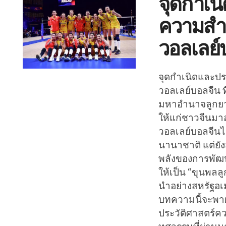
จุดกำเน
ความสำเ
วอลเลย์
จุดกำเนิดและปร
วอลเลย์บอลจีน ท
มหาอำนาจลูกยาง
ให้แก่ชาวจีนมาอย
วอลเลย์บอลจีนไ
นานาชาติ แต่ยัง
พลังของการพัฒนาท
ให้เป็น “ขุนพลล
นำอย่างสหรัฐอเมร
บทความนี้จะพาผ
ประวัติศาสตร์คว