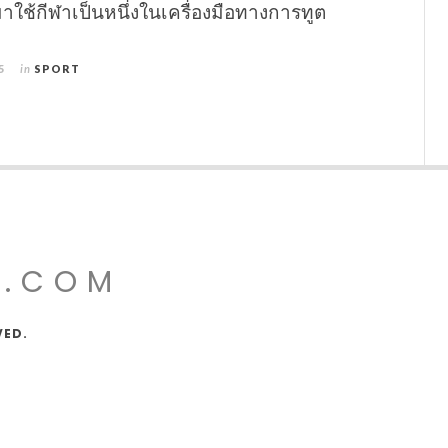
ใช้กีฬาเป็นหนึ่งในเครื่องมือทางการทูต
5
in
SPORT
E.COM
VED.