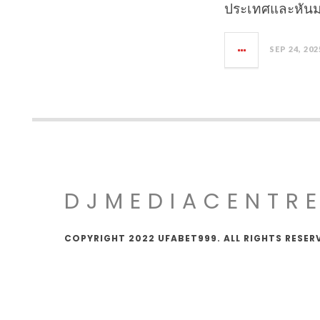
ประเทศและหันมา
SEP 24, 202
DJMEDIACENTR
COPYRIGHT 2022 UFABET999. ALL RIGHTS RESER