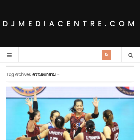
DJMEDIACENTRE.COM
Tag Archives:
ความพยายาม