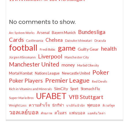
No comments to show.
Bundesliga
Arsenal
Bayern Munich
Arc System Works
Cards
Chelsea
Castlevania
Daisuke Ishiwatari
Dracula
football
game
health
Guilty Gear
Fredi Bobic
Liverpool
Jürgen Klinsmann
Manchester City
Manchester United
money
Morbid Obesity
Poker
Mortal Kombat
Nations League
Newcastle United
Premier League
Poker Players
Red Devils
SimCity
Sport
Stomach Flu
Rich in Vitamins and Minerals
UFABET
VfB Stuttgart
Super Mario Bros
ความสำเร็จ
ฟุตบอล
นักกีฬา
Weight Loss
บาเยิร์น มิวนิก
ลิเวอร์พูล
วอลเลย์บอล
สโมสร
แฟนบอล
ศักยภาพ
แอสตัน วิลล่า