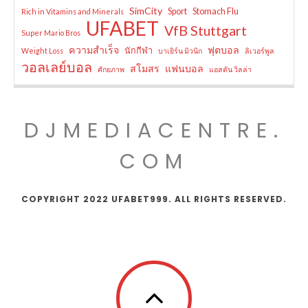
SimCity
Sport
Stomach Flu
Rich in Vitamins and Minerals
UFABET
VfB Stuttgart
Super Mario Bros
ความสำเร็จ
ฟุตบอล
นักกีฬา
Weight Loss
บาเยิร์น มิวนิก
ลิเวอร์พูล
วอลเลย์บอล
สโมสร
แฟนบอล
ศักยภาพ
แอสตัน วิลล่า
DJMEDIACENTRE.
COM
COPYRIGHT 2022 UFABET999. ALL RIGHTS RESERVED.