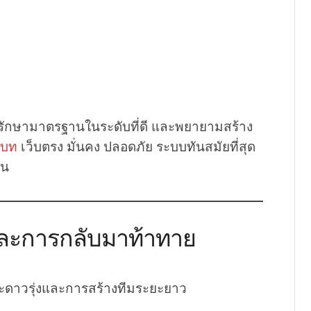
คงรักษามาตรฐานในระดับที่ดี และพยายามสร้าง
เบท
เว็บตรง มั่นคง ปลอดภัย ระบบทันสมัยที่สุด
ัน
และการกลับมาท้าทาย
เตะดาวรุ่งและการสร้างทีมระยะยาว