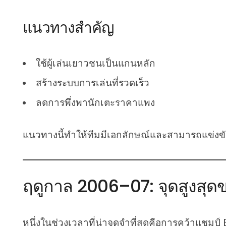
แนวทางสำคัญ
ใช้ผู้เล่นเยาวชนเป็นแกนหลัก
สร้างระบบการเล่นที่รวดเร็ว
ลดการพึ่งพานักเตะราคาแพง
แนวทางนี้ทำให้ทีมมีเอกลักษณ์และสามารถแข่งขั
ฤดูกาล 2006–07: จุดสูงสุดข
หนึ่งในช่วงเวลาที่น่าจดจำที่สุดคือการคว้าแชมป