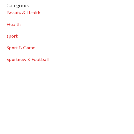
Categories
Beauty & Health
Health
sport
Sport & Game
Sportnew & Football