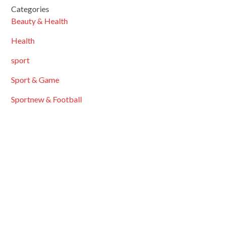
Categories
Beauty & Health
Health
sport
Sport & Game
Sportnew & Football