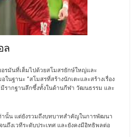
อล
อรมันที่เต็มไปด้วยสโมสรยักษ์ใหญ่และ
สมอในฐานะ “สโมสรที่สร้างนักเตะและสร้างเรื่อง
ี่มีรากฐานลึกซึ้งทั้งในด้านกีฬา วัฒนธรรม และ
เท่านั้น แต่ยังรวมถึงบทบาทสำคัญในการพัฒนา
จนถึงเวทีระดับประเทศ และยังคงมีอิทธิพลต่อ