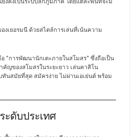
นยังคงเป็นระบบลีกภูมิภาค โดยแต่ละพื้นที่จะมี
้ของเยอรมนี ด้วยสไตล์การเล่นที่เน้นความ
้นคือ “การพัฒนานักเตะภายในสโมสร” ซึ่งถือเป็น
นสำคัญของสโมสรในระยะยาว เล่นคาสิโน
ันสมัยที่สุด สมัครง่าย ไม่ผ่านเอเย่นต์ พร้อม
ีมระดับประเทศ