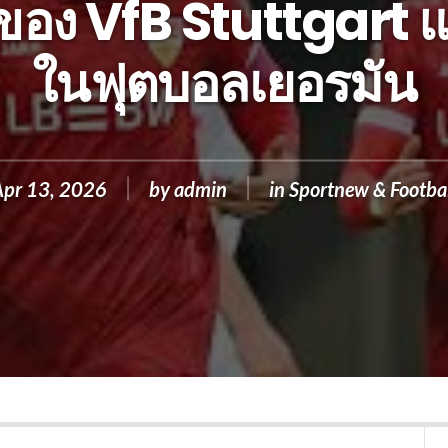
ดของ VfB Stuttgart
ในฟุตบอลเยอรมัน
Apr 13, 2026
by
admin
in
Sportnew & Footba