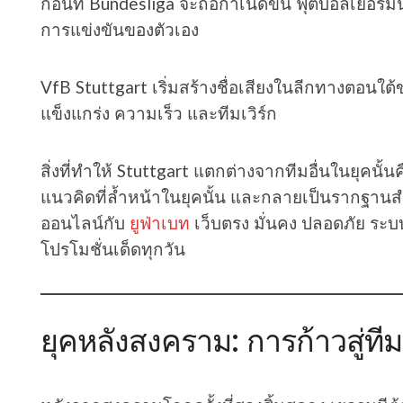
ก่อนที่ Bundesliga จะถือกำเนิดขึ้น ฟุตบอลเยอรมั
การแข่งขันของตัวเอง
VfB Stuttgart เริ่มสร้างชื่อเสียงในลีกทางตอนใต
แข็งแกร่ง ความเร็ว และทีมเวิร์ก
สิ่งที่ทำให้ Stuttgart แตกต่างจากทีมอื่นในยุคนั
แนวคิดที่ล้ำหน้าในยุคนั้น และกลายเป็นรากฐา
ออนไลน์กับ
ยูฟ่าเบท
เว็บตรง มั่นคง ปลอดภัย ระบบท
โปรโมชั่นเด็ดทุกวัน
ยุคหลังสงคราม: การก้าวสู่ท