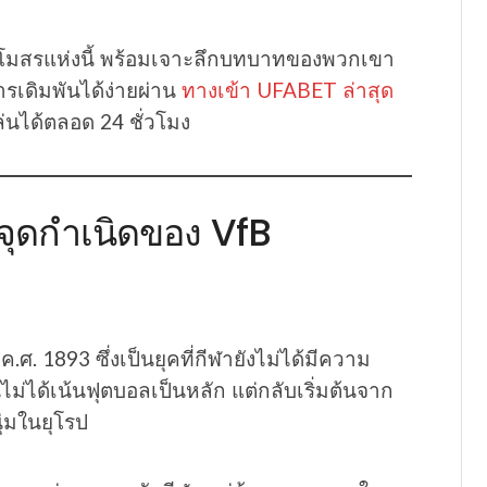
สโมสรแห่งนี้ พร้อมเจาะลึกบทบาทของพวกเขา
รเดิมพันได้ง่ายผ่าน
ทางเข้า UFABET ล่าสุด
ล่นได้ตลอด 24 ชั่วโมง
ล จุดกำเนิดของ VfB
.ศ. 1893 ซึ่งเป็นยุคที่กีฬายังไม่ได้มีความ
ม่ได้เน้นฟุตบอลเป็นหลัก แต่กลับเริ่มต้นจาก
ุ่มในยุโรป