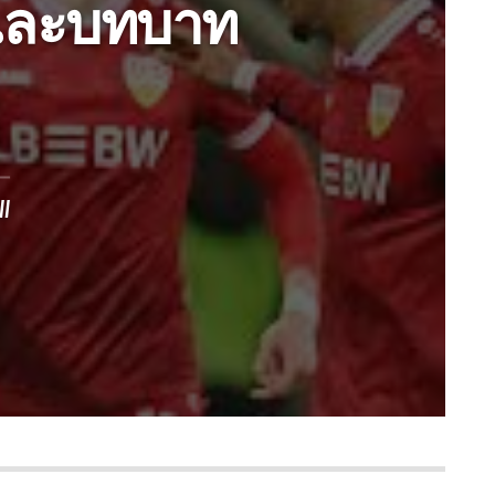
 และบทบาท
ll