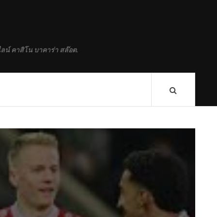
ลน์ คาสิโน บาคาร่า สล๊อต.