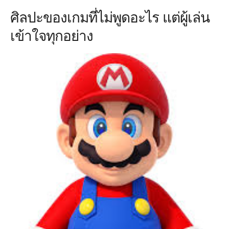
ศิลปะของเกมที่ไม่พูดอะไร แต่ผู้เล่น
เข้าใจทุกอย่าง