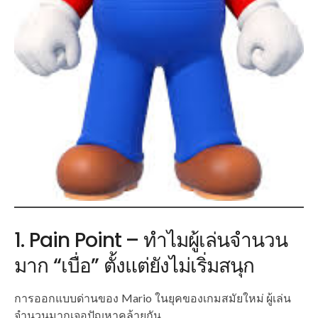
1. Pain Point – ทำไมผู้เล่นจำนวน
มาก “เบื่อ” ตั้งแต่ยังไม่เริ่มสนุก
การออกแบบด่านของ Mario ในยุคของเกมสมัยใหม่ ผู้เล่น
จำนวนมากเจอปัญหาคล้ายกัน