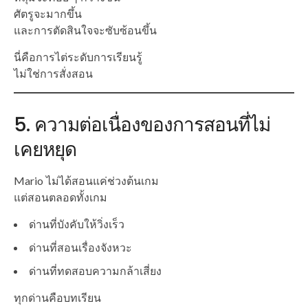
ศัตรูจะมากขึ้น
และการตัดสินใจจะซับซ้อนขึ้น
นี่คือการไต่ระดับการเรียนรู้
ไม่ใช่การสั่งสอน
5. ความต่อเนื่องของการสอนที่ไม่
เคยหยุด
Mario ไม่ได้สอนแค่ช่วงต้นเกม
แต่สอนตลอดทั้งเกม
ด่านที่บังคับให้วิ่งเร็ว
ด่านที่สอนเรื่องจังหวะ
ด่านที่ทดสอบความกล้าเสี่ยง
ทุกด่านคือบทเรียน