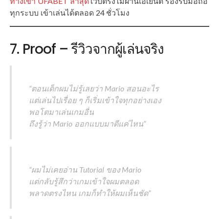
ทางเข้า UFABET ล่าสุด
เว็บตรงไม่ผ่านเอเย่นต์ รองรับมือถือ
ทุกระบบ เข้าเล่นได้ตลอด 24 ชั่วโมง
7. Proof – รีวิวจากผู้เล่นจริง
“ตอนเด็กผมไม่รู้เลยว่า Mario สอนอะไร
แต่เล่นไปเรื่อย ๆ ก็เริ่มเข้าใจทุกอย่างเอง
พอโตมาเล่นเกมอื่น
ถึงรู้ว่า Mario ออกแบบมาดีแค่ไหน”
“ผมไม่เคยอ่าน Tutorial ของ Mario
แต่กลับรู้สึกว่าเกมเข้าใจผมตลอด
พลาดตรงไหน เกมก็ทำให้ผมเห็นชัด”