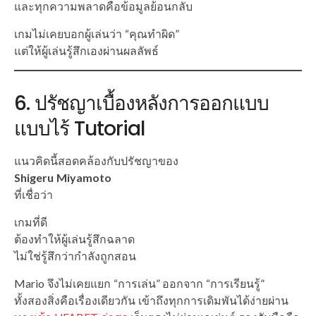
และทุกความพลาดคือข้อมูลย้อนกลับ
เกมไม่เคยบอกผู้เล่นว่า “คุณทำผิด”
แต่ให้ผู้เล่นรู้สึกเองผ่านผลลัพธ์
6. ปรัชญาเบื้องหลังการออกแบบ
แบบไร้ Tutorial
แนวคิดนี้สอดคล้องกับปรัชญาของ
Shigeru Miyamoto
ที่เชื่อว่า
เกมที่ดี
ต้องทำให้ผู้เล่นรู้สึกฉลาด
ไม่ใช่รู้สึกว่ากำลังถูกสอน
Mario จึงไม่เคยแยก “การเล่น” ออกจาก “การเรียนรู้”
ทั้งสองสิ่งคือเรื่องเดียวกัน เข้าถึงทุกการเดิมพันได้ง่ายผ่าน