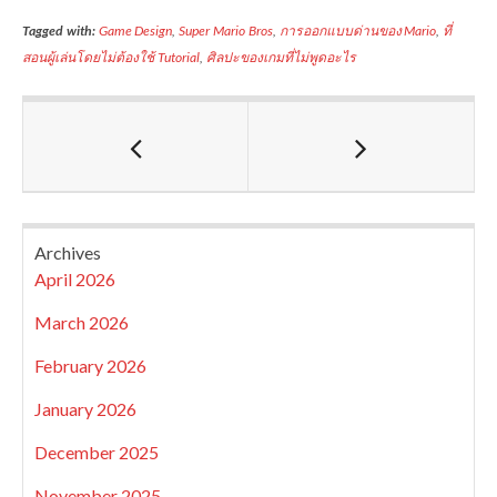
Tagged with:
Game Design
,
Super Mario Bros
,
การออกแบบด่านของ Mario
,
ที่
สอนผู้เล่นโดยไม่ต้องใช้ Tutorial
,
ศิลปะของเกมที่ไม่พูดอะไร
Archives
April 2026
March 2026
February 2026
January 2026
December 2025
November 2025