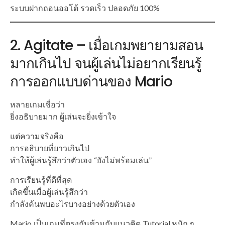
ระบบฝากถอนออโต้ รวดเร็ว ปลอดภัย 100%
2. Agitate – เมื่อเกมพยายามสอน
มากเกินไป จนผู้เล่นไม่อยากเรียนรู้
การออกแบบด่านของ Mario
หลายเกมเชื่อว่า
ยิ่งอธิบายมาก ผู้เล่นจะยิ่งเข้าใจ
แต่ความจริงคือ
การอธิบายที่ยาวเกินไป
ทำให้ผู้เล่นรู้สึกว่าตัวเอง “ยังไม่พร้อมเล่น”
การเรียนรู้ที่ดีที่สุด
เกิดขึ้นเมื่อผู้เล่นรู้สึกว่า
กำลังค้นพบอะไรบางอย่างด้วยตัวเอง
Mario เป็นเกมที่ตรงกันข้ามกับแนวคิด Tutorial หนัก ๆ