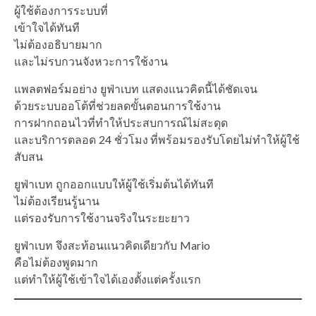
ผู้ใช้ต้องการระบบที่
เข้าใจได้ทันที
ไม่ต้องอธิบายมาก
และไม่รบกวนจังหวะการใช้งาน
แพลตฟอร์มอย่าง ยูฟ่าเบท แสดงแนวคิดนี้ได้ชัดเจน
ด้วยระบบออโต้ที่ช่วยลดขั้นตอนการใช้งาน
การฝากถอนไวที่ทำให้ประสบการณ์ไม่สะดุด
และบริการตลอด 24 ชั่วโมง ที่พร้อมรองรับโดยไม่ทำให้ผู้ใช้
สับสน
ยูฟ่าเบท ถูกออกแบบให้ผู้ใช้เริ่มต้นได้ทันที
ไม่ต้องเรียนรู้นาน
แต่รองรับการใช้งานจริงในระยะยาว
ยูฟ่าเบท จึงสะท้อนแนวคิดเดียวกับ Mario
คือไม่ต้องพูดมาก
แต่ทำให้ผู้ใช้เข้าใจได้เองตั้งแต่ครั้งแรก