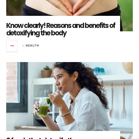
Know clearly! Reasons and benefits of
detoxifying the body
in
HEALTH