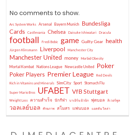
No comments to show.
Bundesliga
Arsenal
Bayern Munich
Arc System Works
Cards
Chelsea
Castlevania
Daisuke Ishiwatari
Dracula
football
game
health
Guilty Gear
Fredi Bobic
Liverpool
Jürgen Klinsmann
Manchester City
Manchester United
money
Morbid Obesity
Poker
Mortal Kombat
Nations League
Newcastle United
Premier League
Poker Players
Red Devils
SimCity
Sport
Stomach Flu
Rich in Vitamins and Minerals
UFABET
VfB Stuttgart
Super Mario Bros
ความสำเร็จ
ฟุตบอล
นักกีฬา
Weight Loss
บาเยิร์น มิวนิก
ลิเวอร์พูล
วอลเลย์บอล
สโมสร
แฟนบอล
ศักยภาพ
แอสตัน วิลล่า